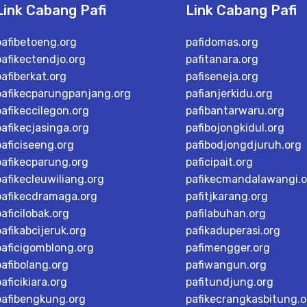
Link Cabang Pafi
Link Cabang Pafi
pafibetoeng.org
pafidomas.org
pafikectendjo.org
pafitanara.org
pafiberkat.org
pafiseneja.org
pafikecparungpanjang.org
pafianjerkidu.org
pafikeccilegon.org
pafibantarwaru.org
pafikecjasinga.org
pafibojongkidul.org
paficiseeng.org
pafibodjongdjuruh.org
pafikecparung.org
paficipait.org
pafikecleuwiliang.org
pafikecmandalawangi.o
pafikecdramaga.org
pafitjkarang.org
paficilobak.org
pafilabuhan.org
pafikabcijeruk.org
pafikaduperasi.org
paficigomblong.org
pafimengger.org
pafibolang.org
pafiwangun.org
paficikiara.org
pafitundjung.org
pafibengkung.org
pafikecrangkasbitung.o