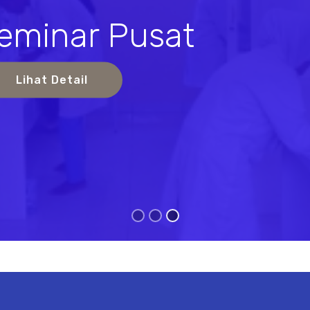
eminar Pusat
s
Lihat Detail