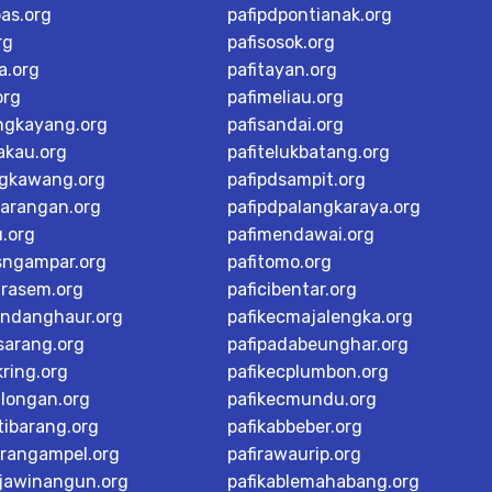
as.org
pafipdpontianak.org
rg
pafisosok.org
a.org
pafitayan.org
org
pafimeliau.org
ngkayang.org
pafisandai.org
akau.org
pafitelukbatang.org
ngkawang.org
pafipdsampit.org
karangan.org
pafipdpalangkaraya.org
u.org
pafimendawai.org
sngampar.org
pafitomo.org
arasem.org
paficibentar.org
andanghaur.org
pafikecmajalengka.org
sarang.org
pafipadabeunghar.org
ring.org
pafikecplumbon.org
alongan.org
pafikecmundu.org
tibarang.org
pafikabbeber.org
arangampel.org
pafirawaurip.org
rjawinangun.org
pafikablemahabang.org