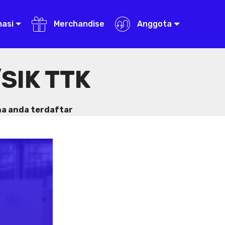
masi
Merchandise
Anggota
SIK TTK
na anda terdaftar