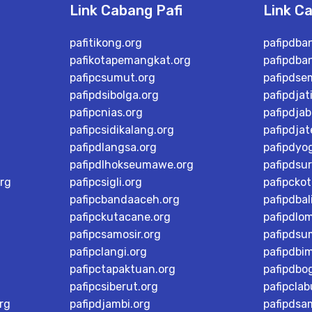
Link Cabang Pafi
Link C
pafitikong.org
pafipdba
pafikotapemangkat.org
pafipdba
pafipcsumut.org
pafipdse
pafipdsibolga.org
pafipdjat
pafipcnias.org
pafipdjab
pafipcsidikalang.org
pafipdja
pafipdlangsa.org
pafipdyo
pafipdlhokseumawe.org
pafipdsu
rg
pafipcsigli.org
pafipcko
pafipcbandaaceh.org
pafipdbal
pafipckutacane.org
pafipdlo
pafipcsamosir.org
pafipdsu
pafipclangi.org
pafipdbi
pafipctapaktuan.org
pafipdbog
pafipcsiberut.org
pafipcla
rg
pafipdjambi.org
pafipdsa