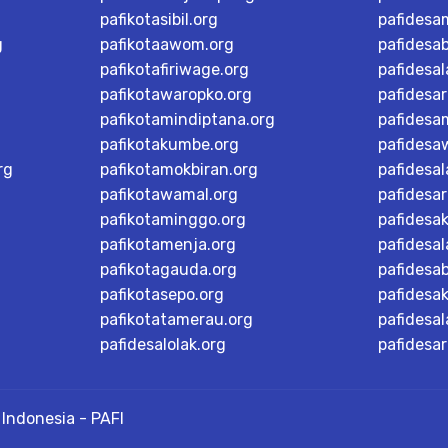
pafikotasibil.org
pafidesa
g
pafikotaawom.org
pafidesa
pafikotafiriwage.org
pafidesal
pafikotawaropko.org
pafidesa
pafikotamindiptana.org
pafidesa
pafikotakumbe.org
pafidesa
rg
pafikotamokbiran.org
pafidesal
pafikotawamal.org
pafidesar
pafikotaminggo.org
pafidesak
pafikotamenja.org
pafidesal
pafikotagauda.org
pafidesa
pafikotasepo.org
pafidesa
pafikotatamerau.org
pafidesal
pafidesalolak.org
pafidesa
Indonesia - PAFI