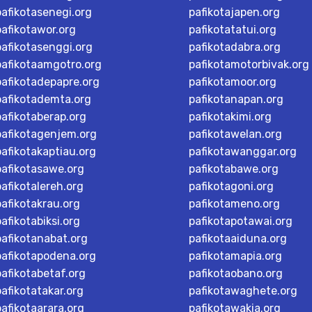
pafikotasenegi.org
pafikotajapen.org
pafikotawor.org
pafikotatatui.org
pafikotasenggi.org
pafikotadabra.org
pafikotaamgotro.org
pafikotamotorbivak.org
pafikotadepapre.org
pafikotamoor.org
pafikotademta.org
pafikotanapan.org
pafikotaberap.org
pafikotakimi.org
pafikotagenjem.org
pafikotawelan.org
pafikotakaptiau.org
pafikotawanggar.org
pafikotasawe.org
pafikotabawe.org
pafikotalereh.org
pafikotagoni.org
pafikotakrau.org
pafikotameno.org
pafikotabiksi.org
pafikotapotawai.org
pafikotanabat.org
pafikotaaiduna.org
pafikotapodena.org
pafikotamapia.org
pafikotabetaf.org
pafikotaobano.org
pafikotatakar.org
pafikotawaghete.org
pafikotaarara.org
pafikotawakia.org