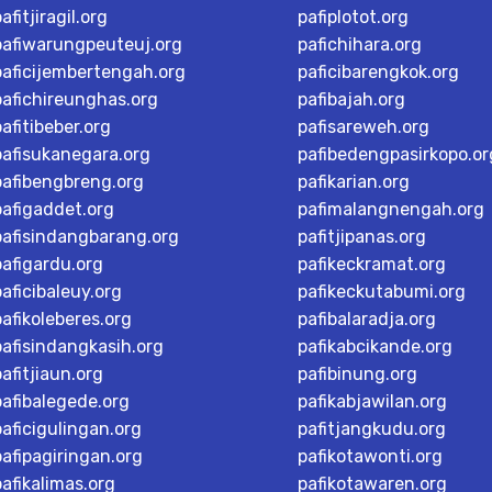
afitjiragil.org
pafiplotot.org
pafiwarungpeuteuj.org
pafichihara.org
paficijembertengah.org
paficibarengkok.org
pafichireunghas.org
pafibajah.org
pafitibeber.org
pafisareweh.org
pafisukanegara.org
pafibedengpasirkopo.or
pafibengbreng.org
pafikarian.org
pafigaddet.org
pafimalangnengah.org
pafisindangbarang.org
pafitjipanas.org
pafigardu.org
pafikeckramat.org
paficibaleuy.org
pafikeckutabumi.org
pafikoleberes.org
pafibalaradja.org
pafisindangkasih.org
pafikabcikande.org
pafitjiaun.org
pafibinung.org
pafibalegede.org
pafikabjawilan.org
paficigulingan.org
pafitjangkudu.org
pafipagiringan.org
pafikotawonti.org
pafikalimas.org
pafikotawaren.org