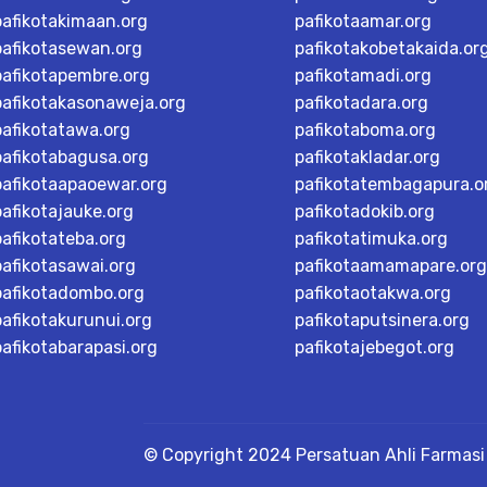
pafikotakimaan.org
pafikotaamar.org
pafikotasewan.org
pafikotakobetakaida.or
pafikotapembre.org
pafikotamadi.org
pafikotakasonaweja.org
pafikotadara.org
pafikotatawa.org
pafikotaboma.org
pafikotabagusa.org
pafikotakladar.org
pafikotaapaoewar.org
pafikotatembagapura.o
pafikotajauke.org
pafikotadokib.org
pafikotateba.org
pafikotatimuka.org
pafikotasawai.org
pafikotaamamapare.org
pafikotadombo.org
pafikotaotakwa.org
pafikotakurunui.org
pafikotaputsinera.org
pafikotabarapasi.org
pafikotajebegot.org
© Copyright 2024 Persatuan Ahli Farmasi 