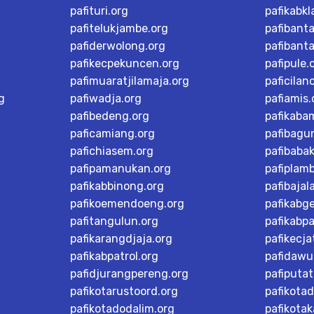
pafituri.org
pafikabk
pafitelukjambe.org
pafibant
pafiderwolong.org
pafibanta
pafikecpekuncen.org
pafipule.
pafimuaratjilamaja.org
paficilan
g
pafiwadja.org
pafiamis.
pafibedeng.org
pafikaba
paficamiang.org
pafibagu
pafichiasem.org
pafibaba
pafipamanukan.org
pafiplam
pafikabbinong.org
pafibajal
pafikoemendoeng.org
pafikabg
pafitangulun.org
pafikabp
pafikarangdjaja.org
pafikecja
pafikabpatrol.org
pafidawu
pafidjurangpereng.org
pafiputat
pafikotarustoord.org
pafikota
pafikotadodalim.org
pafikotak