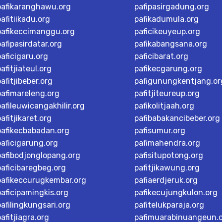
pafikaranghawu.org
pafipasirgadung.org
pafitiikadu.org
pafikadumula.org
pafikeccimanggu.org
paficikeuyeup.org
pafipasirdatar.org
pafikabangsana.org
paficigaru.org
paficibarat.org
pafitjiateul.org
pafikecgarung.org
pafitjibeber.org
pafigunungkentjang.or
pafimareleng.org
pafitjiteureup.org
pafileuwicangakhilir.org
pafikolitjaah.org
pafitjikaret.org
pafibabakancibeber.org
pafikecbabadan.org
pafisumur.org
paficigarung.org
pafimahendra.org
pafibodjonglopang.org
pafisitupotong.org
paficibaregbeg.org
pafitjikawung.org
pafikeccurugkembar.org
pafiaerdjeruk.org
paficipamingkis.org
pafikecujungkulon.org
pafilingkungsari.org
pafitelukparaja.org
pafitjiagra.org
pafimuarabinuangeun.