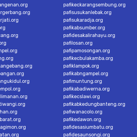
langenan.org
pafikeckarangsembung.org
argerbang.org
pafisusukanlebak.org
rjati.org
pafisukaradja.org
org
pafikabsumber.org
cang.org
pafidesakalirahayu.org
org
pafilosan.org
mpel.org
pafipamosongan.org
ng.org
pafikecbulakamba.org
kangebang.org
pafiklampok.org
bangan.org
pafikabngampel.org
angukidul.org
pafimuntung.org
empol.org
pafikabadiwerna.org
alimanan.org
pafikecslawi.org
tiwangi.org
pafikabkedungbanteng.org
han.org
pafiwanacolo.org
barat.org
pafikedawon.org
dagimon.org
pafidesasiumbatu.org
atan.org
pafidesaunsongi.org