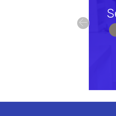
S
Previou