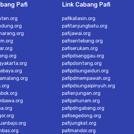
abang Pafi
Link Cabang Pafi
nten.org
pafikaliasin.org
ndung.org
pafitanjungbatu.org
marang.org
pafijawai.org
im.org
pafisentebang.org
ar.org
pafiserukam.org
teng.org
pafipdsanggau.org
gyakarta.org
pafipdsintang.org
rabaya.org
pafipdsungaiduri.org
tamalang.org
pafipdmempawah.org
i.org
pafipdsungaipinyuh.org
mbok.org
pafianjungan.org
mbawa.org
pafipahunam.org
ma.org
pafipdngabang.org
or.org
pafisegedong.org
buanbajo.org
pafijungkat.org
mbas.org
pafimandor.org