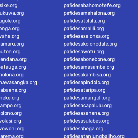
sike.org
pafidesabahomotefe.org
rukuwa.org
pafidesamahalona.org
agole.org
pafidesatolala.org
longa.org
pafidesamalili.org
waha.org
pafidesasalonsa.org
kamaru.org
pafidesakolonodale.org
buton.org
pafidesawotu.org
sendana.org
pafidesabonebone.org
batauga.org
pafidesamasamba.org
molona.org
pafidesakambisa.org
mawasangka.org
pafidesapindolo.org
kabaena.org
pafidesataripa.org
ereke.org
pafidesamangoli.org
tampo.org
pafidesacapalulu.org
kolono.org
pafidesasanana.org
olasi.org
pafidesasulabes.org
wowoni.org
pafidesabega.org
karema.org
pafidesatanjungbaliho.org