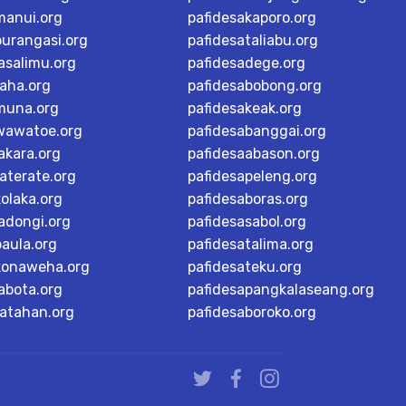
manui.org
pafidesakaporo.org
burangasi.org
pafidesataliabu.org
asalimu.org
pafidesadege.org
raha.org
pafidesabobong.org
muna.org
pafidesakeak.org
wawatoe.org
pafidesabanggai.org
akara.org
pafidesaabason.org
aterate.org
pafidesapeleng.org
olaka.org
pafidesaboras.org
adongi.org
pafidesasabol.org
baula.org
pafidesatalima.org
konaweha.org
pafidesateku.org
abota.org
pafidesapangkalaseang.org
ratahan.org
pafidesaboroko.org