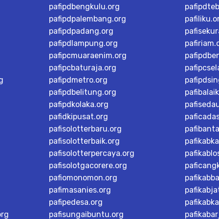
pafipdbengkulu.org
pafipdteb
pafipdpalembang.org
pafiliku.o
pafipdpadang.org
pafisekur
pafipdlampung.org
pafiriam.
pafipcmuaraenim.org
pafipdbe
pafipcbaturaja.org
pafipcsel
g
pafipdmetro.org
pafipdsi
pafipdbelitung.org
pafibalai
pafipdkolaka.org
pafiseda
pafidkipusat.org
paficada
pafisolotterbaru.org
pafibant
pafisolotterbaik.org
pafikabk
pafisolotterpercaya.org
pafikablo
pafisolotgacorere.org
paficangk
pafiomonomon.org
pafikabb
pafimasanies.org
pafikabja
pafipedesa.org
pafikabk
org
pafisungaibuntu.org
pafikaba