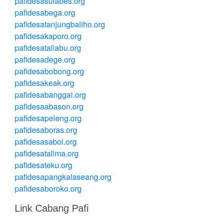
pafidesasulabes.org
pafidesabega.org
pafidesatanjungbaliho.org
pafidesakaporo.org
pafidesataliabu.org
pafidesadege.org
pafidesabobong.org
pafidesakeak.org
pafidesabanggai.org
pafidesaabason.org
pafidesapeleng.org
pafidesaboras.org
pafidesasabol.org
pafidesatalima.org
pafidesateku.org
pafidesapangkalaseang.org
pafidesaboroko.org
Link Cabang Pafi