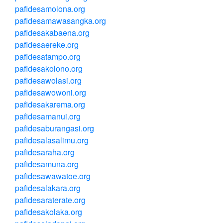
pafidesamolona.org
pafidesamawasangka.org
pafidesakabaena.org
pafidesaereke.org
pafidesatampo.org
pafidesakolono.org
pafidesawolasi.org
pafidesawowoni.org
pafidesakarema.org
pafidesamanui.org
pafidesaburangasi.org
pafidesalasalimu.org
pafidesaraha.org
pafidesamuna.org
pafidesawawatoe.org
pafidesalakara.org
pafidesaraterate.org
pafidesakolaka.org