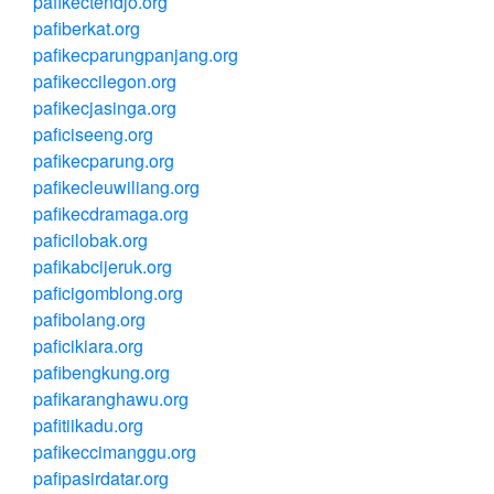
pafikectendjo.org
pafiberkat.org
pafikecparungpanjang.org
pafikeccilegon.org
pafikecjasinga.org
paficiseeng.org
pafikecparung.org
pafikecleuwiliang.org
pafikecdramaga.org
paficilobak.org
pafikabcijeruk.org
paficigomblong.org
pafibolang.org
paficikiara.org
pafibengkung.org
pafikaranghawu.org
pafitiikadu.org
pafikeccimanggu.org
pafipasirdatar.org