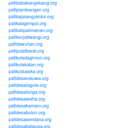
pafibabakangebang.org
pafiplambangan.org
pafibajalangukidul.org
pafikabgempol.org
pafikabpalimanan.org
pafikecjatiwangi.org
pafidawuhan.org
pafiputatbarat.org
pafikotadagimon.org
pafikotakatan.org
pafikotaasike.org
pafidesarukuwa.org
pafidesalagole.org
pafidesalonga.org
pafidesawaha.org
pafidesakamaru.org
pafidesabuton.org
pafidesasendana.org
pafidesabatauga.org