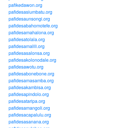
pafikedawon.org
pafidesasiumbatu.org
pafidesaunsongi.org
pafidesabahomotefe.org
pafidesamahalona.org
pafidesatolala.org
pafidesamalili.org
pafidesasalonsa.org
pafidesakolonodale.org
pafidesawotu.org
pafidesabonebone.org
pafidesamasamba.org
pafidesakambisa.org
pafidesapindolo.org
pafidesataripa.org
pafidesamangoli.org
pafidesacapalulu.org
pafidesasanana.org