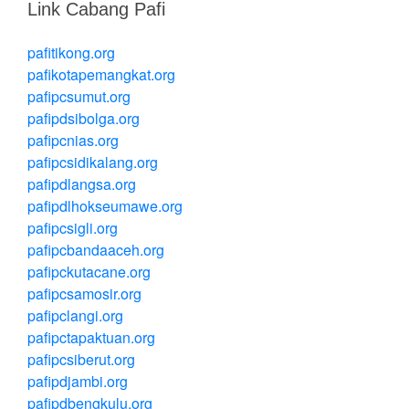
Link Cabang Pafi
pafitikong.org
pafikotapemangkat.org
pafipcsumut.org
pafipdsibolga.org
pafipcnias.org
pafipcsidikalang.org
pafipdlangsa.org
pafipdlhokseumawe.org
pafipcsigli.org
pafipcbandaaceh.org
pafipckutacane.org
pafipcsamosir.org
pafipclangi.org
pafipctapaktuan.org
pafipcsiberut.org
pafipdjambi.org
pafipdbengkulu.org