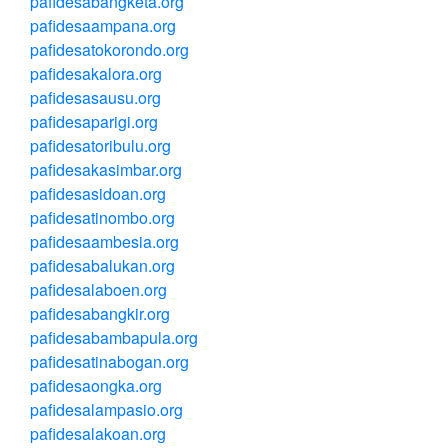
pafidesabangketa.org
pafidesaampana.org
pafidesatokorondo.org
pafidesakalora.org
pafidesasausu.org
pafidesaparigi.org
pafidesatoribulu.org
pafidesakasimbar.org
pafidesasidoan.org
pafidesatinombo.org
pafidesaambesia.org
pafidesabalukan.org
pafidesalaboen.org
pafidesabangkir.org
pafidesabambapula.org
pafidesatinabogan.org
pafidesaongka.org
pafidesalampasio.org
pafidesalakoan.org