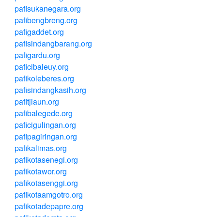
pafisukanegara.org
pafibengbreng.org
pafigaddet.org
pafisindangbarang.org
pafigardu.org
paficibaleuy.org
pafikoleberes.org
pafisindangkasih.org
pafitjiaun.org
pafibalegede.org
paficigulingan.org
pafipagiringan.org
pafikalimas.org
pafikotasenegi.org
pafikotawor.org
pafikotasenggi.org
pafikotaamgotro.org
pafikotadepapre.org