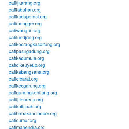
pafitjkarang.org
pafilabuhan.org
pafikaduperasi.org
pafimengger.org
pafiwangun.org
pafitundjung.org
pafikecrangkasbitung.org
pafipasirgadung.org
pafikadumula.org
paficikeuyeup.org
pafikabangsana.org
paficibarat.org
pafikecgarung.org
pafigunungkentjang.org
pafitjiteureup.org
pafikolitjaah.org
pafibabakancibeber.org
pafisumur.org
pafimahendra.org