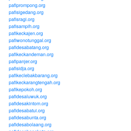
pafiprompong.org
pafisigedang.org
pafisragi.org
pafisampih.org
pafikeckajen.org
pafiwonotunggal.org
pafidesabatang.org
pafikeckandeman.org
pafipanjer.org
pafisidja.org
pafikeclebakbarang.org
pafikeckarangtengah.org
pafikepokoh.org
pafidesaluwuk.org
pafidesakintom.org
pafidesabatui.org
pafidesabunta.org
pafidesabolaang.org