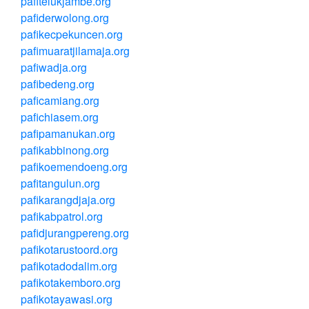
pafitelukjambe.org
pafiderwolong.org
pafikecpekuncen.org
pafimuaratjilamaja.org
pafiwadja.org
pafibedeng.org
paficamiang.org
pafichiasem.org
pafipamanukan.org
pafikabbinong.org
pafikoemendoeng.org
pafitangulun.org
pafikarangdjaja.org
pafikabpatrol.org
pafidjurangpereng.org
pafikotarustoord.org
pafikotadodalim.org
pafikotakemboro.org
pafikotayawasi.org