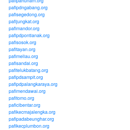
pafipahunam.org
pafipdngabang.org
pafisegedong.org
pafijungkat.org
pafimandor.org
pafipdpontianak.org
pafisosok.org
pafitayan.org
pafimeliau.org
pafisandai.org
pafitelukbatang.org
pafipdsampit.org
pafipdpalangkaraya.org
pafimendawai.org
pafitomo.org
paficibentar.org
pafikecmajalengka.org
pafipadabeunghar.org
pafikecplumbon.org