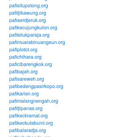
pafisitupotong.org
pafitjikawung.org
pafiaerdjeruk.org
pafikecujungkulon.org
pafitelukparaja.org
pafimuarabinuangeun.org
pafiplotot.org
pafichihara.org
paficibarengkok.org
pafibajah.org
pafisareweh.org
pafibedengpasirkopo.org
pafikarian.org
pafimalangnengah.org
pafitjipanas.org
pafikeckramat.org
pafikeckutabumi.org
pafibalaradja.org