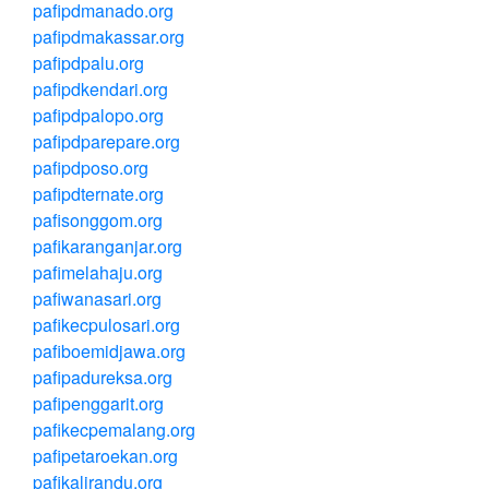
pafipdmanado.org
pafipdmakassar.org
pafipdpalu.org
pafipdkendari.org
pafipdpalopo.org
pafipdparepare.org
pafipdposo.org
pafipdternate.org
pafisonggom.org
pafikaranganjar.org
pafimelahaju.org
pafiwanasari.org
pafikecpulosari.org
pafiboemidjawa.org
pafipadureksa.org
pafipenggarit.org
pafikecpemalang.org
pafipetaroekan.org
pafikalirandu.org