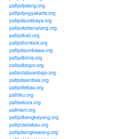
pafipdjateng.org
pafipdyogyakarta.org
pafipdsurabaya.org
pafipckotamalang.org
pafipdbali.org
pafipdlombok.org
pafipdsumbawa.org
pafipdbima.org
pafipdbogor.org
pafipclabuanbajo.org
pafipdsambas.org
pafipdtebas.org
pafiliku.org
pafisekura.org
pafiriam.org
pafipdbengkayang.org
pafipcselakau.org
pafipdsingkawang.org