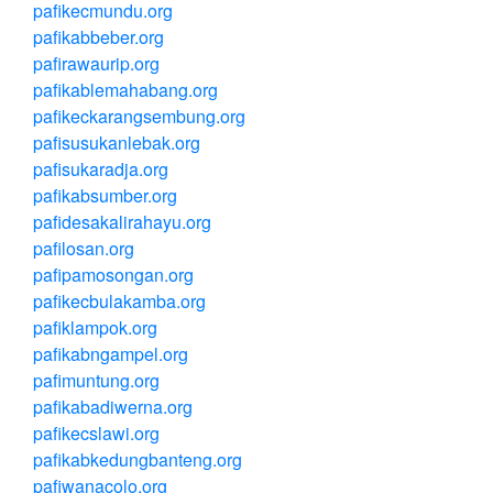
pafikecmundu.org
pafikabbeber.org
pafirawaurip.org
pafikablemahabang.org
pafikeckarangsembung.org
pafisusukanlebak.org
pafisukaradja.org
pafikabsumber.org
pafidesakalirahayu.org
pafilosan.org
pafipamosongan.org
pafikecbulakamba.org
pafiklampok.org
pafikabngampel.org
pafimuntung.org
pafikabadiwerna.org
pafikecslawi.org
pafikabkedungbanteng.org
pafiwanacolo.org