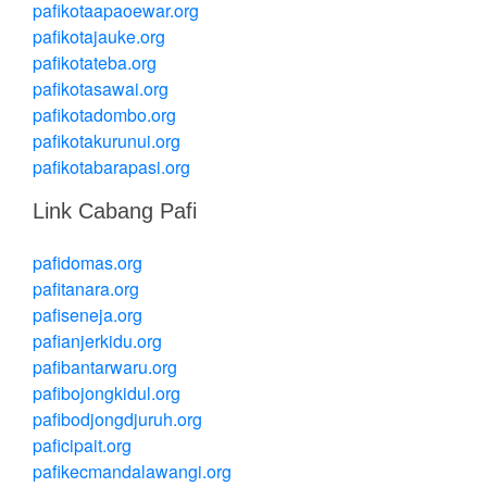
pafikotaapaoewar.org
pafikotajauke.org
pafikotateba.org
pafikotasawai.org
pafikotadombo.org
pafikotakurunui.org
pafikotabarapasi.org
Link Cabang Pafi
pafidomas.org
pafitanara.org
pafiseneja.org
pafianjerkidu.org
pafibantarwaru.org
pafibojongkidul.org
pafibodjongdjuruh.org
paficipait.org
pafikecmandalawangi.org