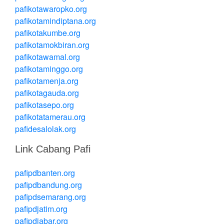
pafikotawaropko.org
pafikotamindiptana.org
pafikotakumbe.org
pafikotamokbiran.org
pafikotawamal.org
pafikotaminggo.org
pafikotamenja.org
pafikotagauda.org
pafikotasepo.org
pafikotatamerau.org
pafidesalolak.org
Link Cabang Pafi
pafipdbanten.org
pafipdbandung.org
pafipdsemarang.org
pafipdjatim.org
pafipdjabar.org