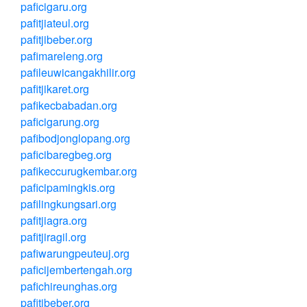
paficigaru.org
pafitjiateul.org
pafitjibeber.org
pafimareleng.org
pafileuwicangakhilir.org
pafitjikaret.org
pafikecbabadan.org
paficigarung.org
pafibodjonglopang.org
paficibaregbeg.org
pafikeccurugkembar.org
paficipamingkis.org
pafilingkungsari.org
pafitjiagra.org
pafitjiragil.org
pafiwarungpeuteuj.org
paficijembertengah.org
pafichireunghas.org
pafitibeber.org