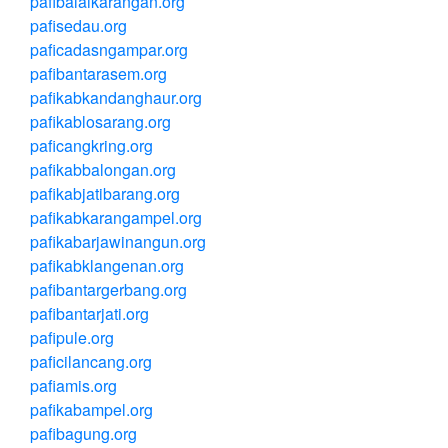
pafibalaikarangan.org
pafisedau.org
paficadasngampar.org
pafibantarasem.org
pafikabkandanghaur.org
pafikablosarang.org
paficangkring.org
pafikabbalongan.org
pafikabjatibarang.org
pafikabkarangampel.org
pafikabarjawinangun.org
pafikabklangenan.org
pafibantargerbang.org
pafibantarjati.org
pafipule.org
paficilancang.org
pafiamis.org
pafikabampel.org
pafibagung.org