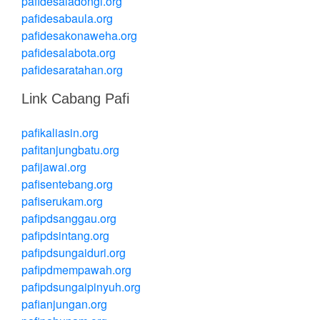
pafidesaladongi.org
pafidesabaula.org
pafidesakonaweha.org
pafidesalabota.org
pafidesaratahan.org
Link Cabang Pafi
pafikaliasin.org
pafitanjungbatu.org
pafijawai.org
pafisentebang.org
pafiserukam.org
pafipdsanggau.org
pafipdsintang.org
pafipdsungaiduri.org
pafipdmempawah.org
pafipdsungaipinyuh.org
pafianjungan.org