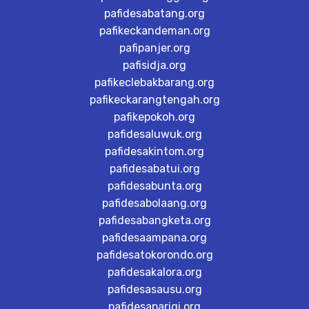
pafidesabatang.org
pafikeckandeman.org
pafipanjer.org
pafisidja.org
pafikeclebakbarang.org
pafikeckarangtengah.org
pafikepokoh.org
pafidesaluwuk.org
pafidesakintom.org
pafidesabatui.org
pafidesabunta.org
pafidesabolaang.org
pafidesabangketa.org
pafidesaampana.org
pafidesatokorondo.org
pafidesakalora.org
pafidesasausu.org
pafidesaparigi.org