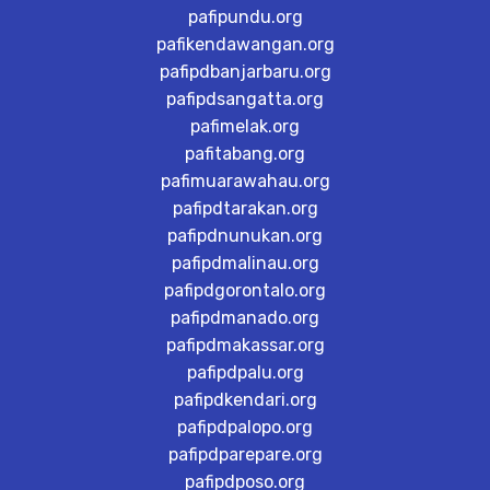
pafipundu.org
pafikendawangan.org
pafipdbanjarbaru.org
pafipdsangatta.org
pafimelak.org
pafitabang.org
pafimuarawahau.org
pafipdtarakan.org
pafipdnunukan.org
pafipdmalinau.org
pafipdgorontalo.org
pafipdmanado.org
pafipdmakassar.org
pafipdpalu.org
pafipdkendari.org
pafipdpalopo.org
pafipdparepare.org
pafipdposo.org