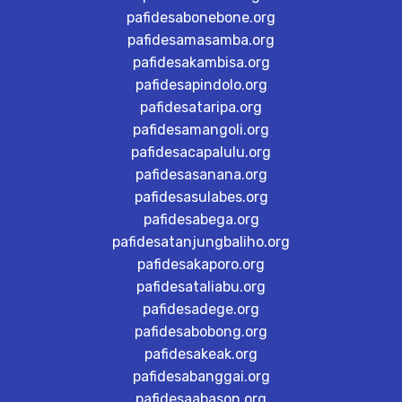
pafidesabonebone.org
pafidesamasamba.org
pafidesakambisa.org
pafidesapindolo.org
pafidesataripa.org
pafidesamangoli.org
pafidesacapalulu.org
pafidesasanana.org
pafidesasulabes.org
pafidesabega.org
pafidesatanjungbaliho.org
pafidesakaporo.org
pafidesataliabu.org
pafidesadege.org
pafidesabobong.org
pafidesakeak.org
pafidesabanggai.org
pafidesaabason.org