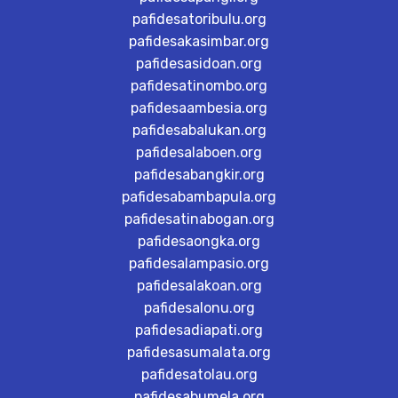
pafidesatoribulu.org
pafidesakasimbar.org
pafidesasidoan.org
pafidesatinombo.org
pafidesaambesia.org
pafidesabalukan.org
pafidesalaboen.org
pafidesabangkir.org
pafidesabambapula.org
pafidesatinabogan.org
pafidesaongka.org
pafidesalampasio.org
pafidesalakoan.org
pafidesalonu.org
pafidesadiapati.org
pafidesasumalata.org
pafidesatolau.org
pafidesabumela.org