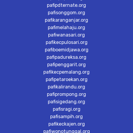
pafipdternate.org
pafisonggom.org
pafikaranganjar.org
pafimelahaju.org
pafiwanasari.org
pafikecpulosari.org
pafiboemidjawa.org
pafipadureksa.org
pafipenggarit.org
pafikecpemalang.org
pafipetaroekan.org
pafikalirandu.org
pafiprompong.org
pafisigedang.org
pafisragi.org
pafisampih.org
pafikeckajen.org
pafiwonotunggal.org