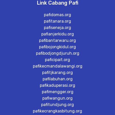
Link Cabang Pafi
pafidomas.org
pafitanara.org
pafiseneja.org
pafianjerkidu.org
pafibantarwaru.org
pafibojongkidul.org
pafibodjongdjuruh.org
paficipait.org
pafikecmandalawangi.org
pafitjkarang.org
pafilabuhan.org
pafikaduperasi.org
pafimengger.org
pafiwangun.org
pafitundjung.org
pafikecrangkasbitung.org