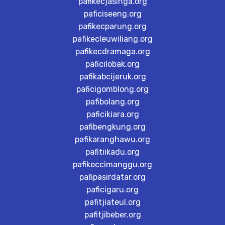
pafikecjasinga.org
paficiseeng.org
pafikecparung.org
pafikecleuwiliang.org
pafikecdramaga.org
paficilobak.org
pafikabcijeruk.org
paficigomblong.org
pafibolang.org
paficikiara.org
pafibengkung.org
pafikaranghawu.org
pafitiikadu.org
pafikeccimanggu.org
pafipasirdatar.org
paficigaru.org
pafitjiateul.org
pafitjibeber.org