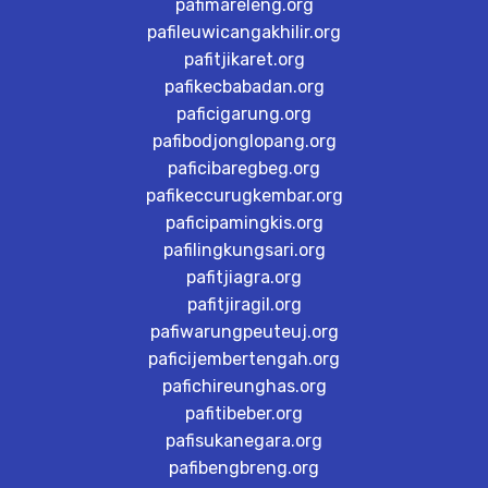
pafimareleng.org
pafileuwicangakhilir.org
pafitjikaret.org
pafikecbabadan.org
paficigarung.org
pafibodjonglopang.org
paficibaregbeg.org
pafikeccurugkembar.org
paficipamingkis.org
pafilingkungsari.org
pafitjiagra.org
pafitjiragil.org
pafiwarungpeuteuj.org
paficijembertengah.org
pafichireunghas.org
pafitibeber.org
pafisukanegara.org
pafibengbreng.org