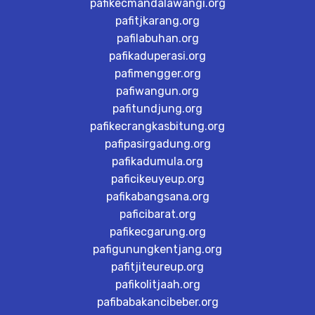
pafikecmandalawangi.org
pafitjkarang.org
pafilabuhan.org
pafikaduperasi.org
pafimengger.org
pafiwangun.org
pafitundjung.org
pafikecrangkasbitung.org
pafipasirgadung.org
pafikadumula.org
paficikeuyeup.org
pafikabangsana.org
paficibarat.org
pafikecgarung.org
pafigunungkentjang.org
pafitjiteureup.org
pafikolitjaah.org
pafibabakancibeber.org